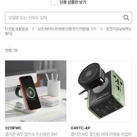
단종 상품만 보기
디지털 생활용품
보조배터리·파워뱅크/충전기/차량용 기기
충전기(GaN/PD/
멀티)
전체 : 15
3215FWC
049TC-4P
플러온 W2 접이식 무선충전 3in1
플러온 M2 올인원 해외 여행용 어댑터