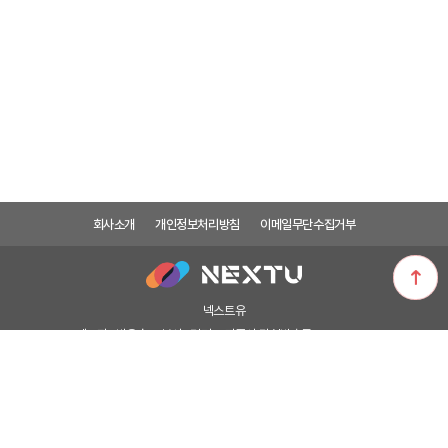
회사소개
개인정보처리방침
이메일무단수집거부
넥스트유
대표자 : 박은숙
본사 : 경기도 파주시 탄현방촌로 1132-37
제 1물류센터 : 서울시 용산구 새창로 45길 64 이지넷빌딩
A/S 및 기술지원 : 02-715-0372
전화상담 시간은 평일 10:00 ~ 17:00(점심시간 : 13:00 ~ 14:00) 토요일 및 공휴일
제외