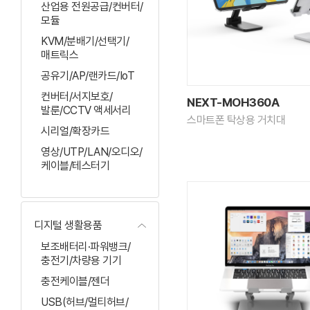
산업용 전원공급/컨버터/
모듈
KVM/분배기/선택기/
매트릭스
공유기/AP/랜카드/IoT
컨버터/서지보호/
NEXT-MOH360A
발룬/CCTV 액세서리
스마트폰 탁상용 거치대
시리얼/확장카드
영상/UTP/LAN/오디오/
케이블/테스터기
디지털 생활용품
보조배터리·파워뱅크/
충전기/차량용 기기
충전케이블/젠더
USB(허브/멀티허브/