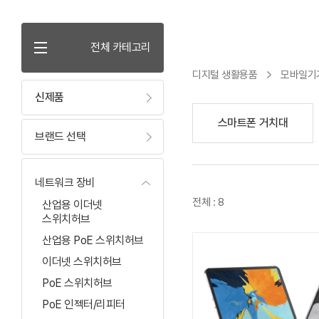
전체 카테고리
디지털 생활용품
모바일기기
신제품
스마트폰 거치대
브랜드 선택
네트워크 장비
전체 : 8
산업용 이더넷
스위치허브
산업용 PoE 스위치허브
이더넷 스위치허브
PoE 스위치허브
PoE 인젝터/리피터