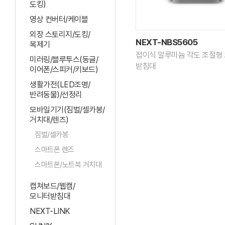
도킹)
영상 컨버터/케이블
외장 스토리지/도킹/
NEXT-NBS5605
복제기
접이식 알루미늄 각도 조절형
미러링/블루투스(동글/
받침대
이어폰/스피커/키보드)
생활가전(LED조명/
반려동물)/선정리
모바일기기(짐벌/셀카봉/
거치대/렌즈)
짐벌/셀카봉
스마트폰 렌즈
스마트폰/노트북 거치대
캡쳐보드/웹캠/
모니터받침대
NEXT-LINK