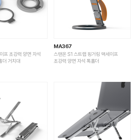
MA367
세이프 초강력 양면 자석
스탠온 S1 스트랩 핑거링 맥세이프
홀더 거치대
초강력 양면 자석 톡홀더