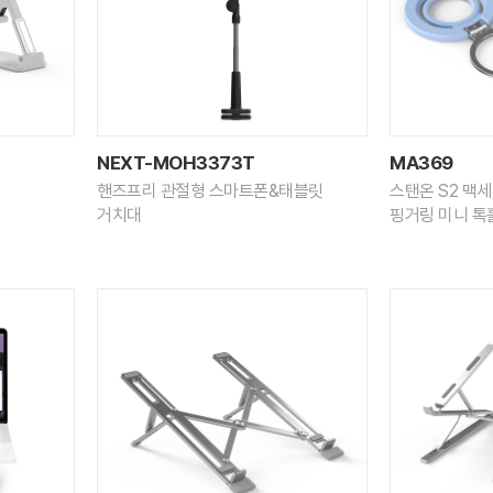
NEXT-MOH3373T
MA369
핸즈프리 관절형 스마트폰&태블릿
스탠온 S2 맥
거치대
핑거링 미니 톡