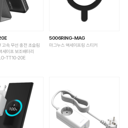
20E
5006RING-MAG
W 고속 무선 충전 초슬림
마그누스 맥세이프링 스티커
 맥세이프 보조배터리
LO-TT10-20E