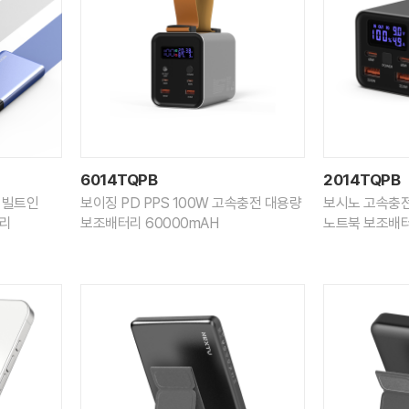
6014TQPB
2014TQPB
 빌트인
보이징 PD PPS 100W 고속충전 대용량
보시노 고속충전 
터리
보조배터리 60000mAH
노트북 보조배