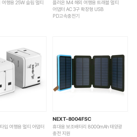
 여행용 25W 슬림 멀티
플러온 M4 해외 여행용 트래블 멀티
어댑터 AC 3구 확장형 USB
PD고속충전기
NEXT-8004FSC
C타입 여행용 멀티 어댑터
휴대용 보조배터리 8000mAh 태양광
충전 지원