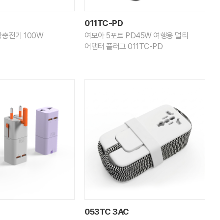
011TC-PD
충전기 100W
여모아 5포트 PD45W 여행용 멀티
어댑터 플러그 011TC-PD
053TC 3AC