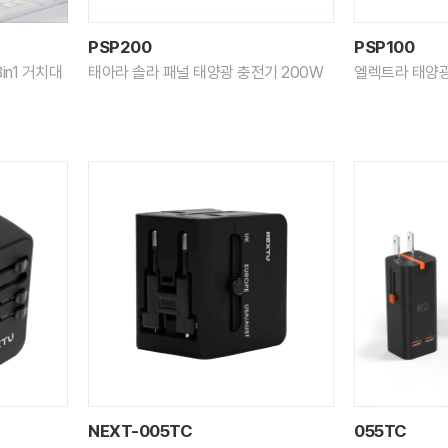
PSP200
PSP100
in1 거치대
태아라 솔라 패널 태양광 충전기 200W
엘렉트라 태양광
NEXT-005TC
055TC