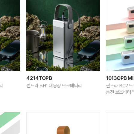
4214TQPB
1013QPB MI
리
썬드라 BH1 대용량 보조배터리
썬드라 BC2 도
충전 보조배터