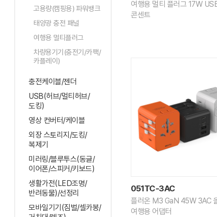
여행용 멀티 플러그 17W US
고용량(캠핑용) 파워뱅크
콘센트
태양광 충전 패널
여행용 멀티플러그
차량용기기(충전기/카팩/
카플레이)
충전케이블/젠더
USB(허브/멀티허브/
도킹)
영상 컨버터/케이블
외장 스토리지/도킹/
복제기
미러링/블루투스(동글/
이어폰/스피커/키보드)
생활가전(LED조명/
051TC-3AC
반려동물)/선정리
플러온 M3 GaN 45W 3AC
모바일기기(짐벌/셀카봉/
여행용 어댑터