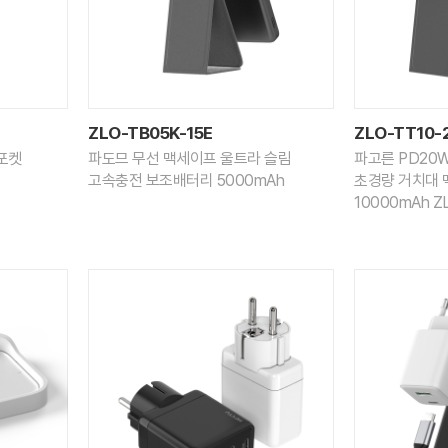
ZLO-TB05K-15E
ZLO-TT10-
 포켓
파도므 무선 맥세이프 울트라 슬림
파고른 PD20
고속충전 보조배터리 5000mAh
초경량 거치대
10000mAh Z