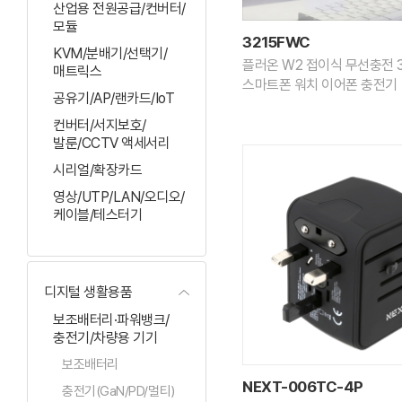
산업용 전원공급/컨버터/
모듈
3215FWC
KVM/분배기/선택기/
플러온 W2 접이식 무선충전 3
매트릭스
스마트폰 워치 이어폰 충전기
공유기/AP/랜카드/IoT
컨버터/서지보호/
발룬/CCTV 액세서리
시리얼/확장카드
영상/UTP/LAN/오디오/
케이블/테스터기
디지털 생활용품
보조배터리·파워뱅크/
충전기/차량용 기기
보조배터리
NEXT-006TC-4P
충전기(GaN/PD/멀티)