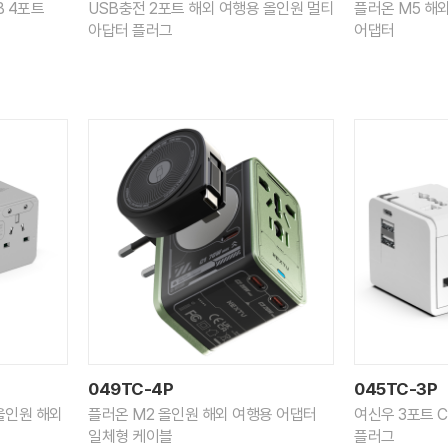
B 4포트
USB충전 2포트 해외 여행용 올인원 멀티
플러온 M5 해외
아답터 플러그
어댑터
049TC-4P
045TC-3P
 올인원 해외
플러온 M2 올인원 해외 여행용 어댑터
여신우 3포트 
일체형 케이블
플러그